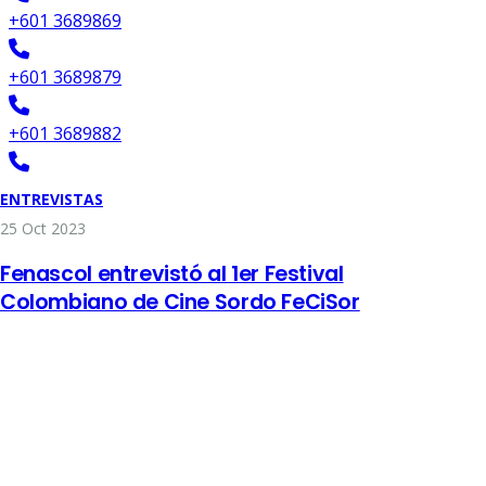
+601 3689869
+601 3689879
+601 3689882
+6012695027
ENTREVISTAS
25 Oct 2023
Servicios de interpretación
Fenascol entrevistó al 1er Festival
Colombiano de Cine Sordo FeCiSor
interpretacion@fenascol.org.co
+315-295-5749