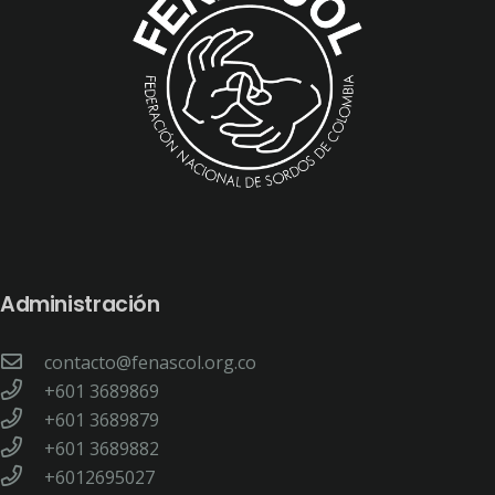
Administración
contacto@fenascol.org.co
+601 3689869
+601 3689879
+601 3689882
+6012695027