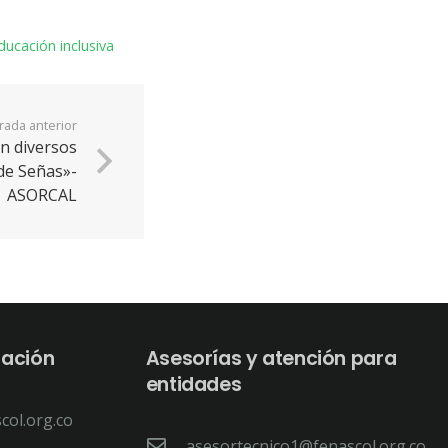
ducación inclusiva
rada anterior
en diversos
de Señas»-
ASORCAL
tación
Asesorías y atención para
entidades
col.org.co
asesortecnico1@fenascol.org.co