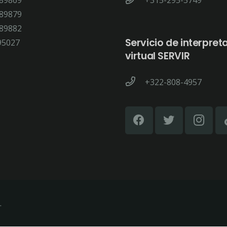
89869
+315-295-5749
89879
89882
Servicio de interpret
95027
virtual SERVIR
+322-808-4957
.