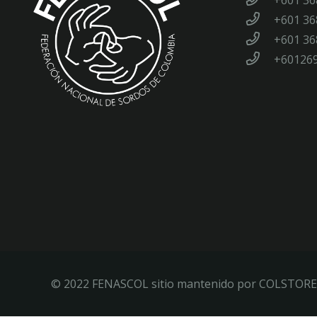
+601 36
+601 36
+601 36
+60126
© 2022 FENASCOL sitio mantenido por COLSTORE