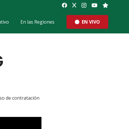
EN VIVO
tivo
En las Regiones
G
so de contratación