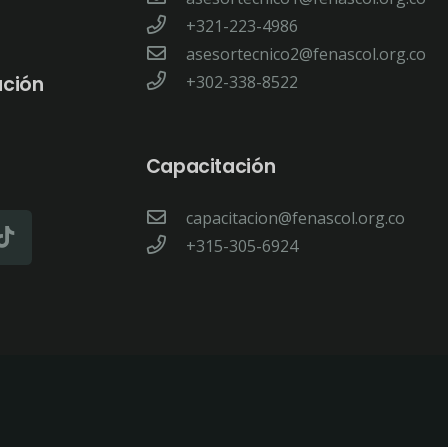
+321-223-4986
asesortecnico2@fenascol.org.co
ación
+302-338-8522
Capacitación
capacitacion@fenascol.org.co
+315-305-6924