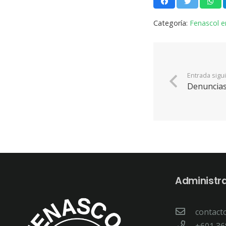
Categoría:
Fenascol e
Entrada sigu
Denuncias
Administr
contact