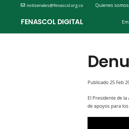
Quienes somos
notisenales@fenascol.org.co
FENASCOL DIGITAL
Emi
Denu
Publicado
25 Feb 2
El Presidente de l
de apoyos para los