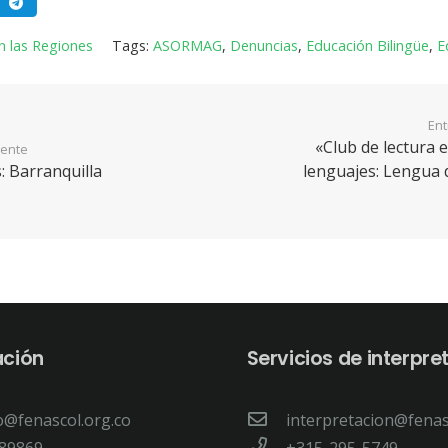
n las Regiones
Tags:
ASORMAG
,
Denuncias
,
Educación Bilingüe
,
E
Ent
«Club de lectura 
iente
: Barranquilla
lenguajes: Lengua 
ación
Servicios de interpre
o@fenascol.org.co
interpretacion@fenas