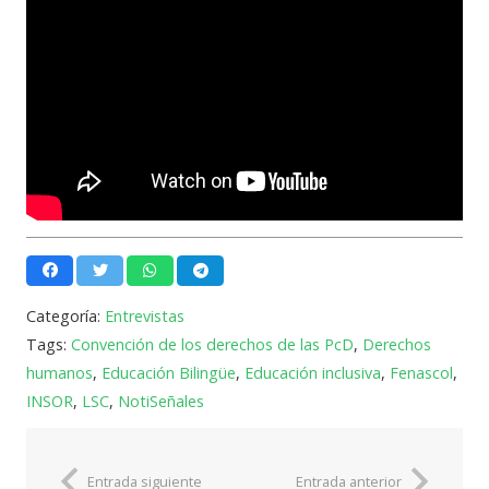
Categoría:
Entrevistas
Tags:
Convención de los derechos de las PcD
,
Derechos
humanos
,
Educación Bilingüe
,
Educación inclusiva
,
Fenascol
,
INSOR
,
LSC
,
NotiSeñales
Entrada siguiente
Entrada anterior