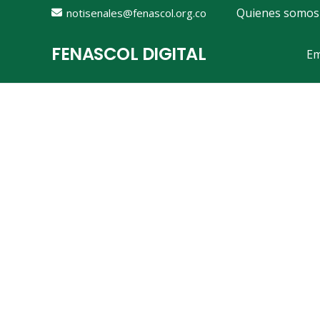
Quienes somos
notisenales@fenascol.org.co
FENASCOL DIGITAL
Em