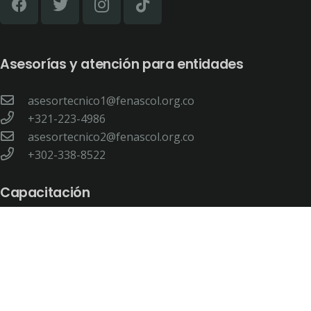
Asesorías y atención para entidades
asesortecnico1@fenascol.org.co
+321-223-4986
asesortecnico2@fenascol.org.co
+302-338-8522
Capacitación
capacitacion@fenascol.org.co
+315-305-6924