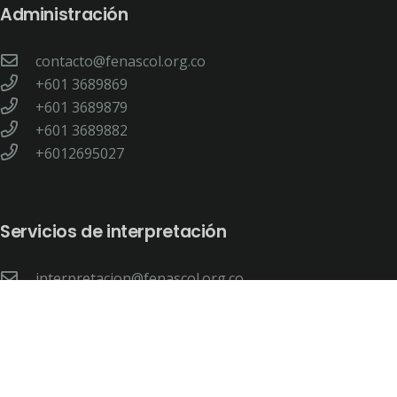
Administración
contacto@fenascol.org.co
+601 3689869
+601 3689879
+601 3689882
+6012695027
Servicios de interpretación
interpretacion@fenascol.org.co
+315-295-5749
Servicio de interpretación virtual SERVIR
+322-808-4957