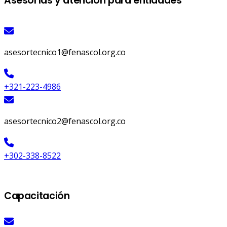
Asesorías y atención para entidades
asesortecnico1@fenascol.org.co
+321-223-4986
asesortecnico2@fenascol.org.co
+302-338-8522
Capacitación