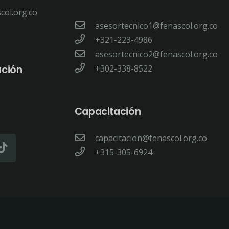
col.org.co
asesortecnico1@fenascol.org.co
+321-223-4986
asesortecnico2@fenascol.org.co
ación
+302-338-8522
Capacitación
capacitacion@fenascol.org.co
+315-305-6924