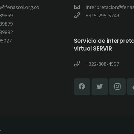
o@fenascol.org.co
interpretacion@fenas
89869
+315-295-5749
89879
89882
Servicio de interpret
95027
virtual SERVIR
+322-808-4957
.