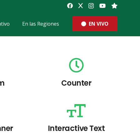
EN VIVO
tivo
En las Regiones
rm
Counter
nner
Interactive Text