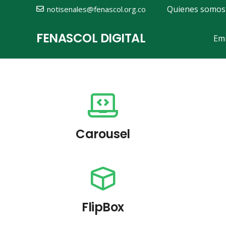
Quienes somos
notisenales@fenascol.org.co
FENASCOL DIGITAL
Emi
Carousel
FlipBox